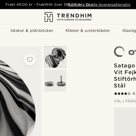
Frakt
49,00 kr
-
Fraktfritt över
595,00 kr
Kontakta Oss
-
Se alla leveransalternativ
Väskor & plånböcker
Kläder & underkläder
Glasö
Satago
Vit Fej
Stiftör
Stål
4.
VÄLJ FÄR