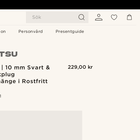
Sök
gon
Personvård
Presentguide
 | 10 mm Svart &
229,00 kr
kplug
hänge i Rostfritt
1
G