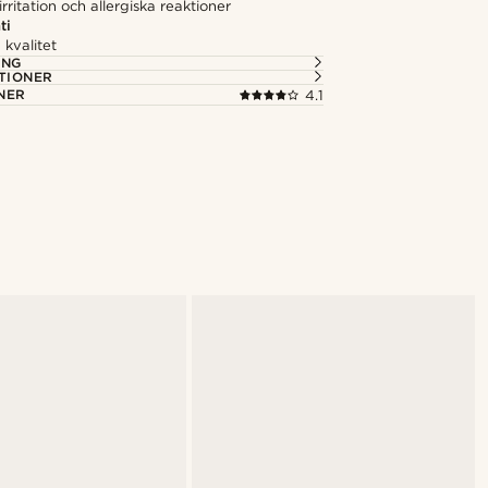
rritation och allergiska reaktioner
ti
kvalitet
ING
TIONER
NER
4.1