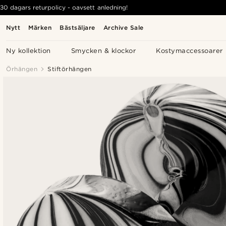
30 dagars returpolicy - oavsett anledning!
Nytt
Märken
Bästsäljare
Archive Sale
Ny kollektion
Smycken & klockor
Kostymaccessoarer
Örhängen
Stiftörhängen