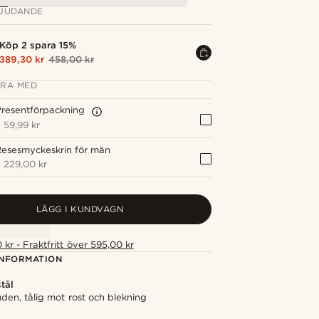
JUDANDE
Köp 2 spara 15%
389,30 kr
458,00 kr
RA MED
resentförpackning
+
59,99 kr
Resesmyckeskrin för män
+
229,00 kr
LÄGG I KUNDVAGN
 kr - Fraktfritt över 595,00 kr
NFORMATION
stål
den, tålig mot rost och blekning