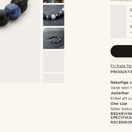
P
Fri frakt f
PRODUKTI
Naturliga s
Varje sten 
Justerbar
Enkel att j
One size
Sitter bek
BESKRIVN
SPECIFIKA
RECENSIO