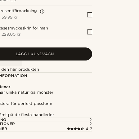
resentförpackning
+
59,99 kr
Resesmyckeskrin för män
+
229,00 kr
LÄGG I KUNDVAGN
ör den här produkten
NFORMATION
tenar
har unika naturliga mönster
ustera för perfekt passform
vämt på de flesta handleder
ING
TIONER
NER
4.7