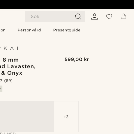
Sök
gon
Personvård
Presentguide
o 8 mm
599,00 kr
d Lavasten,
t & Onyx
.7
(59)
t
G
+3
RA MED