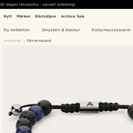
30 dagars returpolicy - oavsett anledning!
Nytt
Märken
Bästsäljare
Archive Sale
Ny kollektion
Smycken & klockor
Kostymaccessoarer
Armband
Pärlarmband