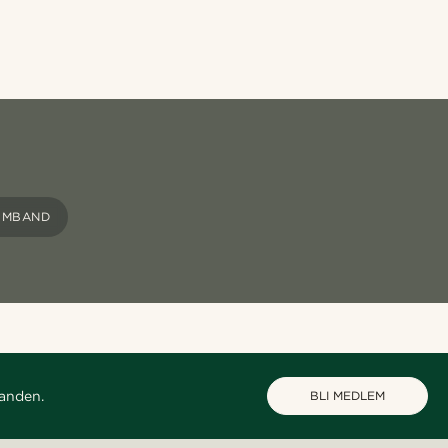
RMBAND
danden.
BLI MEDLEM