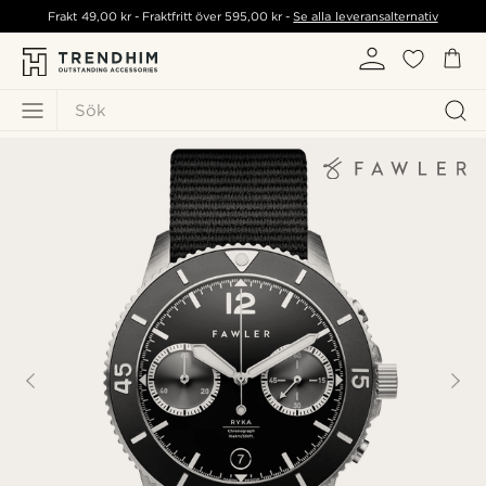
Frakt
49,00 kr
- Fraktfritt över
595,00 kr
-
Se alla leveransalternativ
Sök