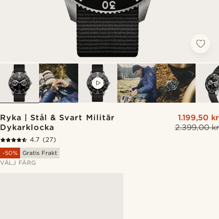
VIDEO
Ryka | Stål & Svart Militär
1.199,50 kr
Dykarklocka
2.399,00 kr
4.7
(27)
-50%
Gratis Frakt
VÄLJ FÄRG