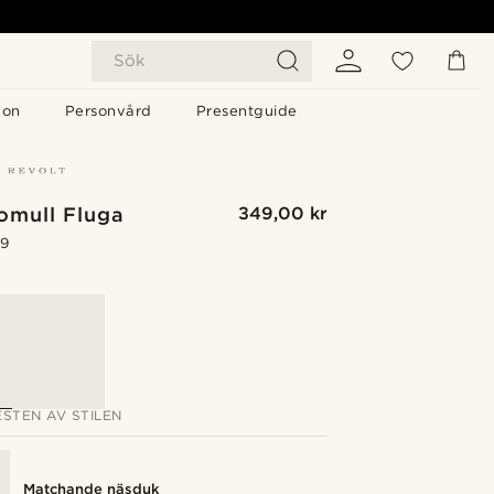
Sök
gon
Personvård
Presentguide
omull Fluga
349,00 kr
.9
G
STEN AV STILEN
Matchande näsduk