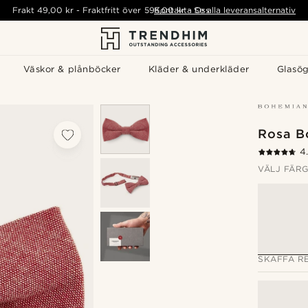
Frakt
49,00 kr
-
Fraktfritt över
595,00 kr
Kontakta Oss
-
Se alla leveransalternativ
Väskor & plånböcker
Kläder & underkläder
Glasö
Rosa B
4
VÄLJ FÄR
SKAFFA RE