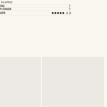
kvalitet
ING
TIONER
NER
4.9