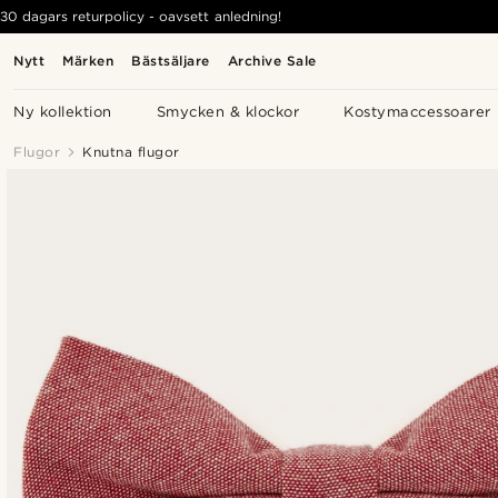
30 dagars returpolicy - oavsett anledning!
Nytt
Märken
Bästsäljare
Archive Sale
Ny kollektion
Smycken & klockor
Kostymaccessoarer
Flugor
Knutna flugor