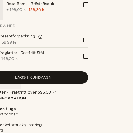
Rosa Bomull Bröstnäsduk
+
199,00 kr
159,20 kr
RA MED
resentförpackning
+
59,99 kr
raglattor i Rostfritt Stål
+
149,00 kr
LÄGG I KUNDVAGN
 kr - Fraktfritt över 595,00 kr
NFORMATION
en fluga
ekt formad
nkel storleksjustering
ti