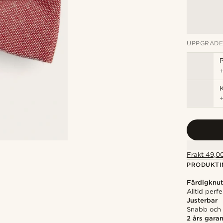
UPPGRADE
P
K
Frakt 49,00
PRODUKTI
Färdigknut
Alltid perf
Justerbar
Snabb och e
2 års garan