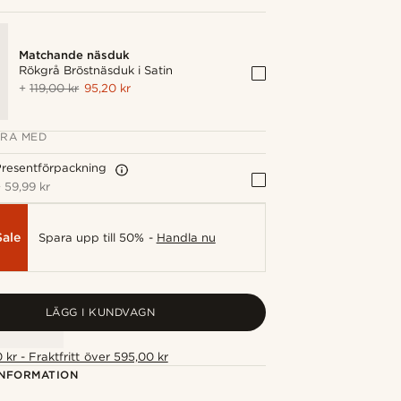
Matchande näsduk
Rökgrå Bröstnäsduk i Satin
+
119,00 kr
95,20 kr
RA MED
resentförpackning
+
59,99 kr
Sale
Spara upp till 50% -
Handla nu
LÄGG I KUNDVAGN
 kr - Fraktfritt över 595,00 kr
NFORMATION