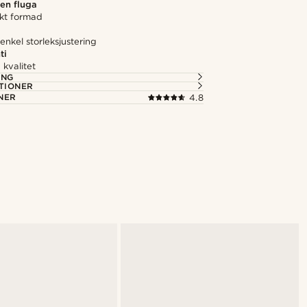
en fluga
ekt formad
nkel storleksjustering
ti
kvalitet
ING
TIONER
NER
4.8