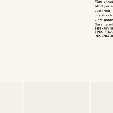
Färdigknut
Alltid perf
Justerbar
Snabb och e
2 års garan
Garanterad 
BESKRIVN
SPECIFIKA
RECENSIO