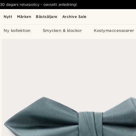
30 dagars returpolicy - oavsett anledning!
Nytt
Märken
Bästsäljare
Archive Sale
Ny kollektion
Smycken & klockor
Kostymaccessoarer