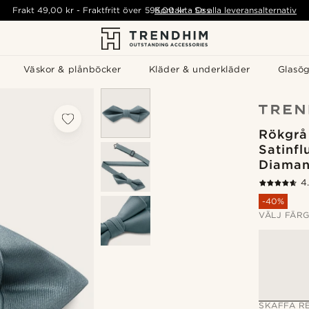
Frakt
49,00 kr
-
Fraktfritt över
595,00 kr
Kontakta Oss
-
Se alla leveransalternativ
Väskor & plånböcker
Kläder & underkläder
Glasö
Rökgrå
Satinf
Diaman
4
-40%
VÄLJ FÄR
SKAFFA RE