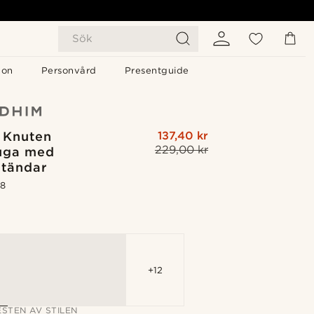
Sök
gon
Personvård
Presentguide
 Knuten
137,40 kr
229,00 kr
luga med
tändar
.8
G
+12
STEN AV STILEN