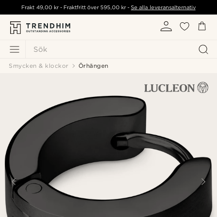
Frakt
49,00 kr
- Fraktfritt över
595,00 kr
-
Se alla leveransalternativ
Sök
Smycken & klockor
Örhängen