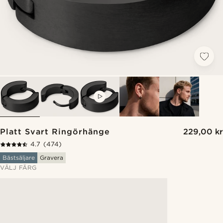
VIDEO
Platt Svart Ringörhänge
229,00 kr
4.7
(474)
Bästsäljare
Gravera
VÄLJ FÄRG