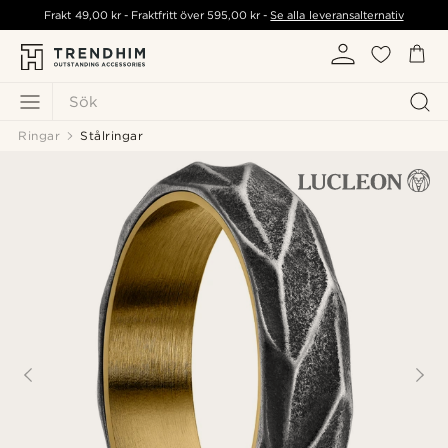
Frakt
49,00 kr
- Fraktfritt över
595,00 kr
-
Se alla leveransalternativ
Sök
Ringar
Stålringar