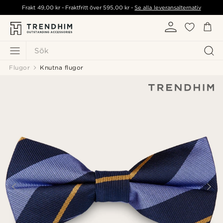
Frakt
49,00 kr
- Fraktfritt över
595,00 kr
-
Se alla leveransalternativ
Sök
Flugor
Knutna flugor