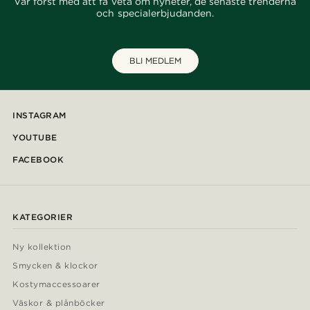
Var först med att få veta om nyheter, de senaste trenderna
och specialerbjudanden.
BLI MEDLEM
INSTAGRAM
YOUTUBE
FACEBOOK
KATEGORIER
Ny kollektion
Smycken & klockor
Kostymaccessoarer
Väskor & plånböcker