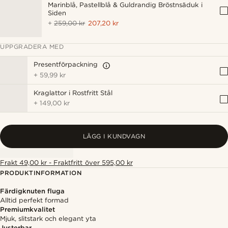
Marinblå, Pastellblå & Guldrandig Bröstnsäduk i
Siden
+
259,00 kr
207,20 kr
UPPGRADERA MED
Presentförpackning
+
59,99 kr
Kraglattor i Rostfritt Stål
+
149,00 kr
LÄGG I KUNDVAGN
Frakt 49,00 kr - Fraktfritt över 595,00 kr
PRODUKTINFORMATION
Färdigknuten fluga
Alltid perfekt formad
Premiumkvalitet
Mjuk, slitstark och elegant yta
Justerbar