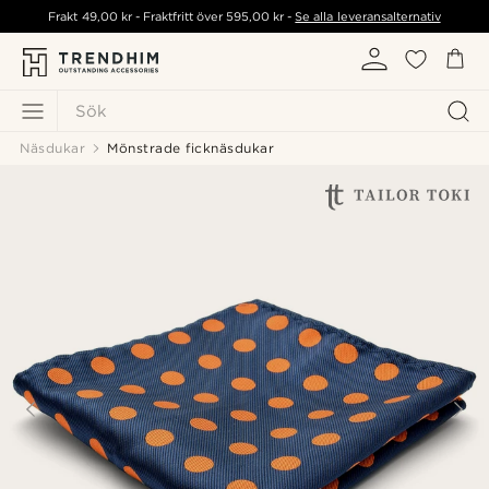
Frakt
49,00 kr
- Fraktfritt över
595,00 kr
-
Se alla leveransalternativ
Sök
Näsdukar
Mönstrade ficknäsdukar