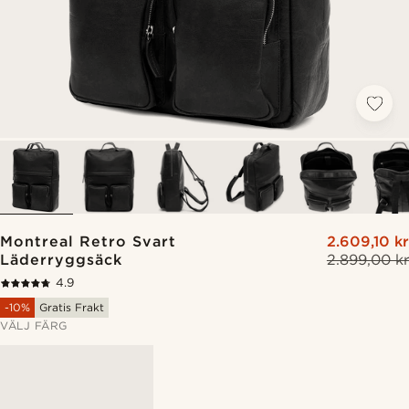
Montreal Retro Svart
2.609,10 kr
Läderryggsäck
2.899,00 kr
4.9
-10%
Gratis Frakt
VÄLJ FÄRG