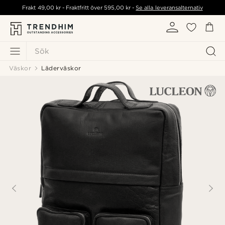
Frakt
49,00 kr
- Fraktfritt över
595,00 kr
-
Se alla leveransalternativ
Sök
Väskor
Läderväskor