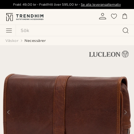
Frakt
49,00 kr
- Fraktfritt över
595,00 kr
-
Se alla leveransalternativ
Sök
Väskor
Necessärer