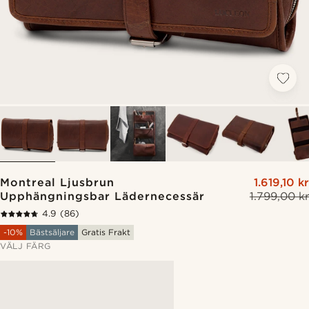
Montreal Ljusbrun
1.619,10 kr
Upphängningsbar Lädernecessär
1.799,00 kr
4.9
(86)
-10%
Bästsäljare
Gratis Frakt
VÄLJ FÄRG