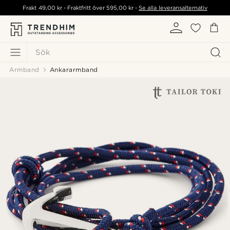
Frakt
49,00 kr
- Fraktfritt över
595,00 kr
-
Se alla leveransalternativ
Sök
Armband
Ankararmband