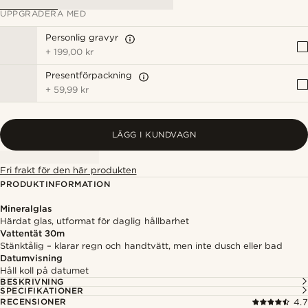
UPPGRADERA MED
Personlig gravyr
+
199,00 kr
Presentförpackning
+
59,99 kr
LÄGG I KUNDVAGN
Fri frakt för den här produkten
PRODUKTINFORMATION
Mineralglas
Härdat glas, utformat för daglig hållbarhet
Vattentät 30m
Stänktålig – klarar regn och handtvätt, men inte dusch eller bad
Datumvisning
Håll koll på datumet
BESKRIVNING
SPECIFIKATIONER
RECENSIONER
4.7