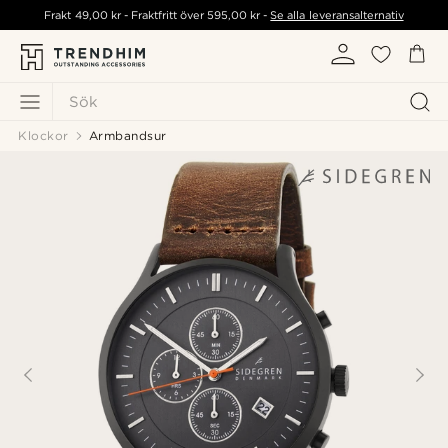
Frakt
49,00 kr
- Fraktfritt över
595,00 kr
-
Se alla leveransalternativ
Sök
Klockor
Armbandsur