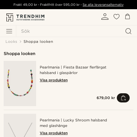
Frakt
49,00 kr
- Fraktfritt över
595,00 kr
-
Se alla leveransalternativ
Sök
Looks
Shoppa looken
Shoppa looken
Pearlmania | Fiesta Bazaar flerfärgat
halsband i glaspärlor
Visa produkten
679,00 kr
Pearlmania | Lucky Shroom halsband
med glashänge
Visa produkten