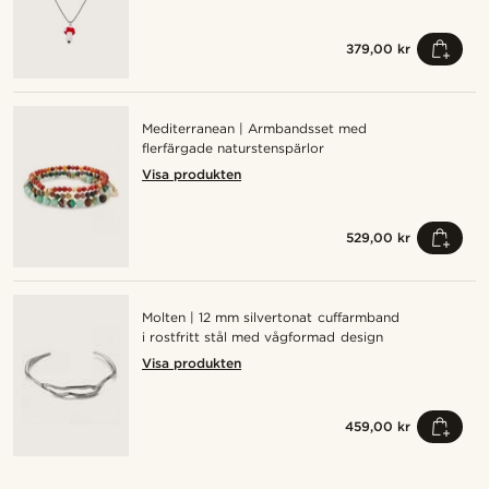
379,00 kr
Mediterranean | Armbandsset med
flerfärgade naturstenspärlor
Visa produkten
529,00 kr
Molten | 12 mm silvertonat cuffarmband
i rostfritt stål med vågformad design
Visa produkten
459,00 kr
Shoppa looken
Sho