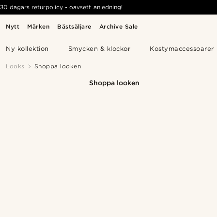
30 dagars returpolicy - oavsett anledning!
Nytt
Märken
Bästsäljare
Archive Sale
Ny kollektion
Smycken & klockor
Kostymaccessoarer
Looks
Shoppa looken
Shoppa looken