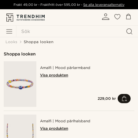
Frakt
49,00 kr
- Fraktfritt över
595,00 kr
-
Se alla leveransalternativ
Sök
Looks
Shoppa looken
Shoppa looken
Amalfi | Mood pärlarmband
Visa produkten
229,00 kr
Amalfi | Mood pärlhalsband
Visa produkten