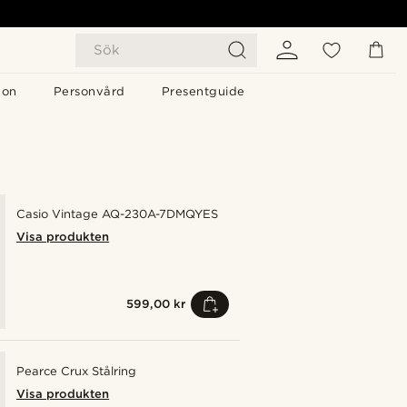
Sök
gon
Personvård
Presentguide
Casio Vintage AQ-230A-7DMQYES
Visa produkten
599,00 kr
Pearce Crux Stålring
Visa produkten