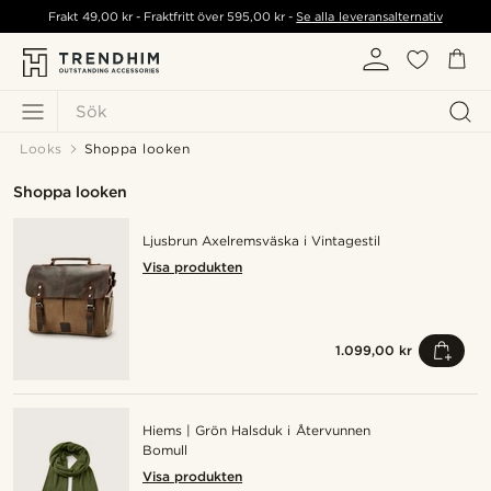
Frakt
49,00 kr
- Fraktfritt över
595,00 kr
-
Se alla leveransalternativ
Sök
Looks
Shoppa looken
Shoppa looken
Ljusbrun Axelremsväska i Vintagestil
Visa produkten
1.099,00 kr
Hiems | Grön Halsduk i Återvunnen
Bomull
Visa produkten