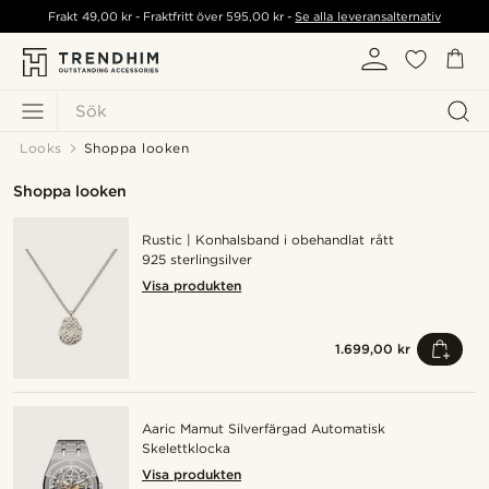
Frakt
49,00 kr
- Fraktfritt över
595,00 kr
-
Se alla leveransalternativ
Sök
Looks
Shoppa looken
Shoppa looken
Rustic | Konhalsband i obehandlat rått
925 sterlingsilver
Visa produkten
1.699,00 kr
Aaric Mamut Silverfärgad Automatisk
Skelettklocka
Visa produkten