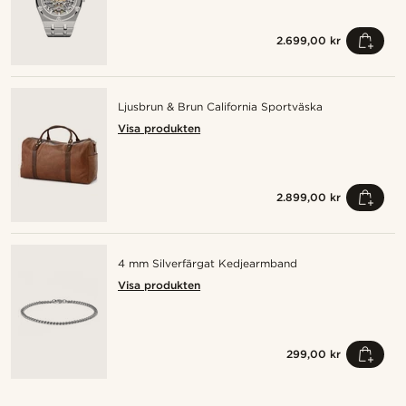
2.699,00 kr
Ljusbrun & Brun California Sportväska
Visa produkten
2.899,00 kr
4 mm Silverfärgat Kedjearmband
Visa produkten
299,00 kr
Shoppa looken
Sho