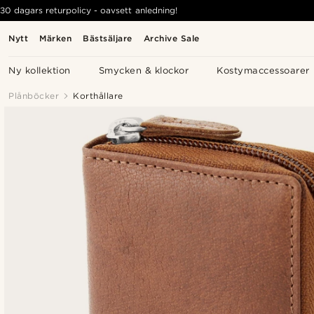
30 dagars returpolicy - oavsett anledning!
Nytt
Märken
Bästsäljare
Archive Sale
Ny kollektion
Smycken & klockor
Kostymaccessoarer
Plånböcker
Korthållare