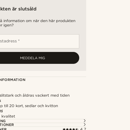
kten är slutsåld
 få information om när den här produkten
er igen?
stadress *
MEDDELA MIG
NFORMATION
slitstark och åldras vackert med tiden
k
p till 20 kort, sedlar och kvitton
ti
kvalitet
ING
TIONER
NER
4.7