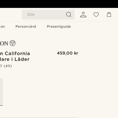
Sök
gon
Personvård
Presentguide
n California
459,00 kr
lare i Läder
.7
(411)
G