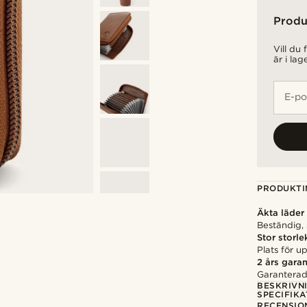
Produ
Vill du
är i lag
E-po
PRODUKTI
Äkta läder
Beständig, 
Stor storle
Plats för up
2 års garan
Garanterad 
BESKRIVN
SPECIFIKA
RECENSIO