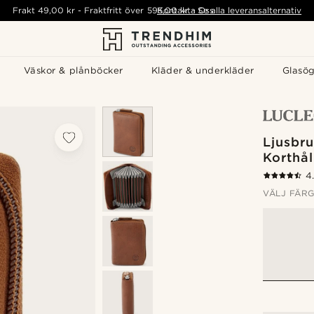
Frakt
49,00 kr
-
Fraktfritt över
595,00 kr
Kontakta Oss
-
Se alla leveransalternativ
Väskor & plånböcker
Kläder & underkläder
Glasö
Ljusbru
Korthål
4
VÄLJ FÄR