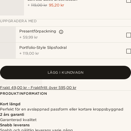
+
119,00 kr
95,20 kr
UPPGRADERA MED
Presentförpackning
+
59,99 kr
Portfolio-Style Slipsfodral
+
119,00 kr
LÄGG I KUNDVAGN
Frakt 49,00 kr - Fraktfritt över 595,00 kr
PRODUKTINFORMATION
Kort längd
Perfekt för en avslappnad passform eller kortare kroppsbyggnad
2 års garanti
Garanterad kvalitet
Snabb leverans
Snabb och pålitlig leverans varje gång.