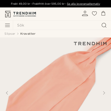
Frakt
49,00 kr
- Fraktfritt över
595,00 kr
-
Se alla leveransalternativ
Sök
Slipsar
Kravatter