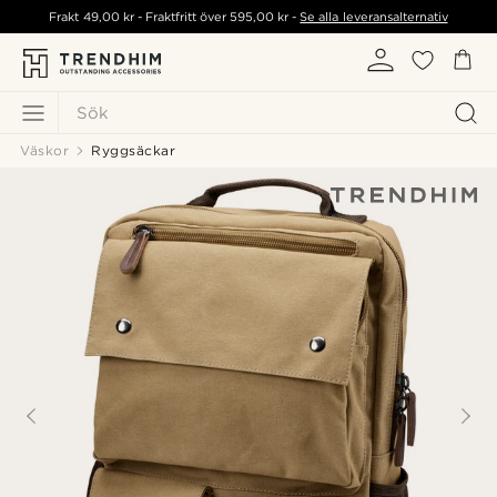
Frakt
49,00 kr
- Fraktfritt över
595,00 kr
-
Se alla leveransalternativ
Sök
Väskor
Ryggsäckar