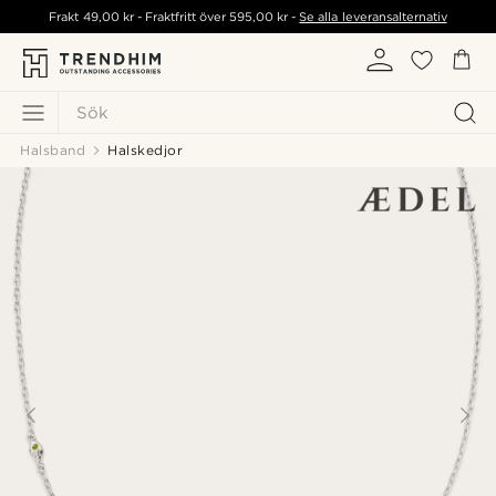
Frakt
49,00 kr
- Fraktfritt över
595,00 kr
-
Se alla leveransalternativ
Sök
Halsband
Halskedjor