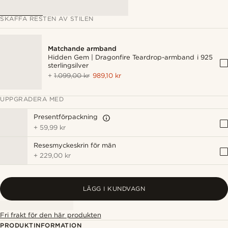
SKAFFA RESTEN AV STILEN
Matchande armband
Hidden Gem | Dragonfire Teardrop-armband i 925
sterlingsilver
+
1.099,00 kr
989,10 kr
UPPGRADERA MED
Presentförpackning
+
59,99 kr
Resesmyckeskrin för män
+
229,00 kr
LÄGG I KUNDVAGN
Fri frakt för den här produkten
PRODUKTINFORMATION