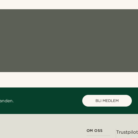
danden.
BLI MEDLEM
OM OSS
Trustpilot