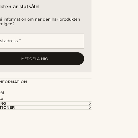
kten är slutsåld
 få information om när den här produkten
er igen?
stadress *
MEDDELA MIG
NFORMATION
tål
ta
ING
TIONER