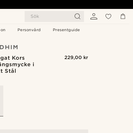
Sök
gon
Personvård
Presentguide
rgat Kors
229,00 kr
ängsmycke i
tt Stål
G