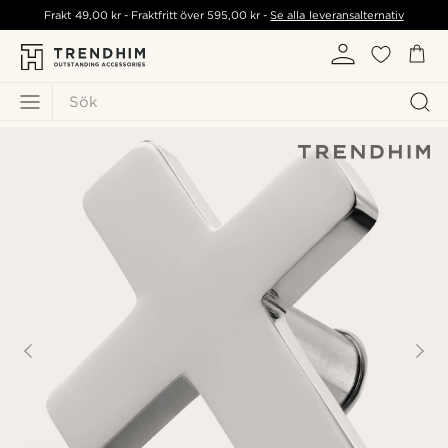
Frakt
49,00 kr
- Fraktfritt över
595,00 kr
-
Se alla leveransalternativ
Sök