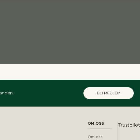
danden.
BLI MEDLEM
OM OSS
Trustpilot
Om oss