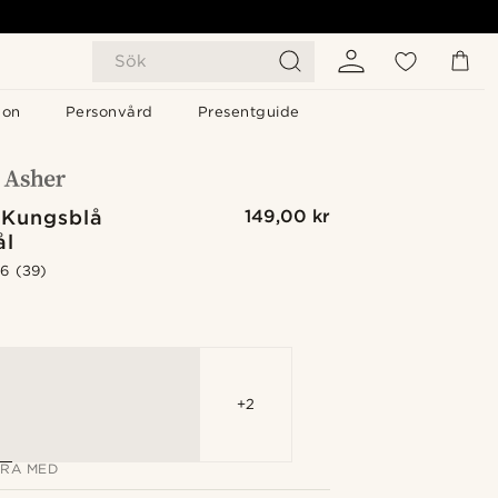
Sök
gon
Personvård
Presentguide
 Kungsblå
149,00 kr
ål
.6
(39)
G
+2
RA MED