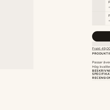
P
P
Frakt 49,00
PRODUKTI
Passar äve
Hög kvalite
BESKRIVN
SPECIFIKA
RECENSIO