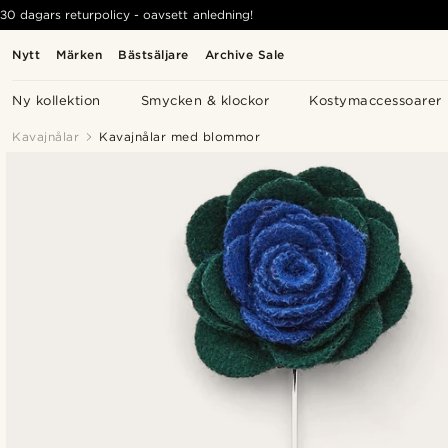
30 dagars returpolicy - oavsett anledning!
Nytt
Märken
Bästsäljare
Archive Sale
Ny kollektion
Smycken & klockor
Kostymaccessoarer
Kavajnålar
Kavajnålar med blommor