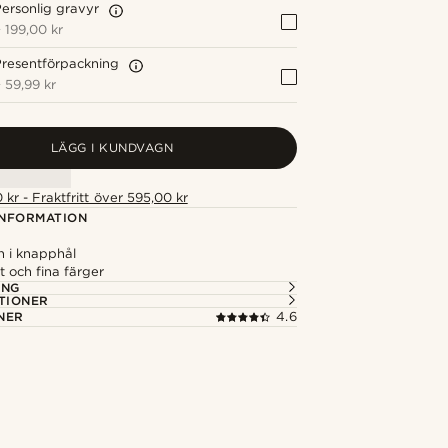
ersonlig gravyr
+
199,00 kr
resentförpackning
+
59,99 kr
LÄGG I KUNDVAGN
 kr - Fraktfritt över 595,00 kr
NFORMATION
n i knapphål
t och fina färger
ING
TIONER
NER
4.6