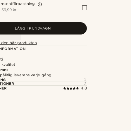
resentförpackning
+
59,99 kr
LÄGG I KUNDVAGN
ör den här produkten
NFORMATION
ti
kvalitet
rans
ålitlig leverans varje gång.
ING
TIONER
NER
4.8