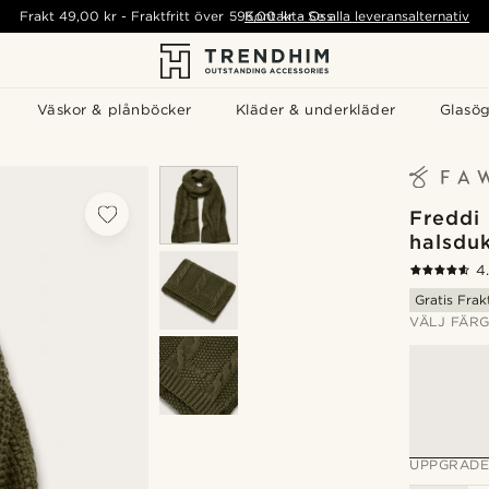
Frakt
49,00 kr
-
Fraktfritt över
595,00 kr
Kontakta Oss
-
Se alla leveransalternativ
Väskor & plånböcker
Kläder & underkläder
Glasö
Freddi 
halsduk
4
Gratis Frak
VÄLJ FÄR
UPPGRADE