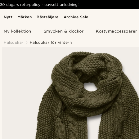
30 dagars returpolicy - oavsett anledning!
Nytt
Märken
Bästsäljare
Archive Sale
Ny kollektion
Smycken & klockor
Kostymaccessoarer
Halsdukar
Halsdukar för vintern