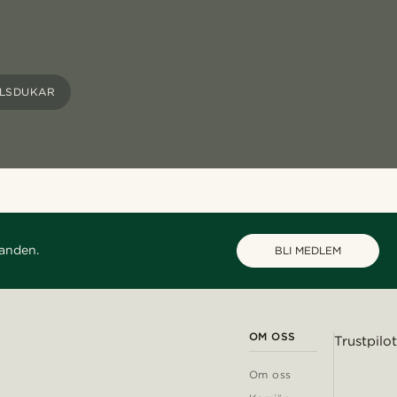
ALSDUKAR
danden.
BLI MEDLEM
OM OSS
Trustpilot
Om oss