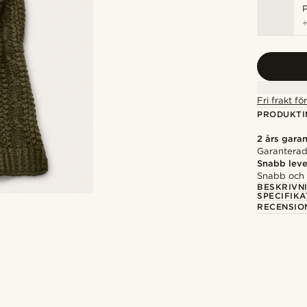
P
Fri frakt f
PRODUKTI
2 års garan
Garanterad 
Snabb leve
Snabb och p
BESKRIVN
SPECIFIKA
RECENSIO