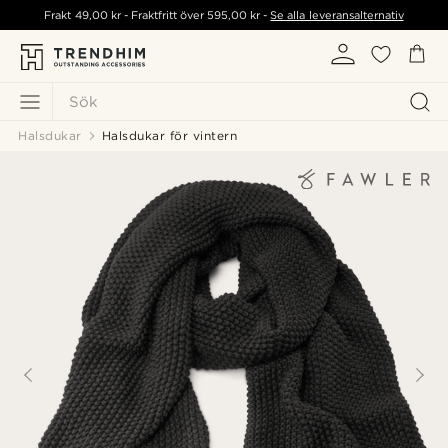
Frakt
49,00 kr
- Fraktfritt över
595,00 kr
-
Se alla leveransalternativ
Sök
Halsdukar
Halsdukar för vintern