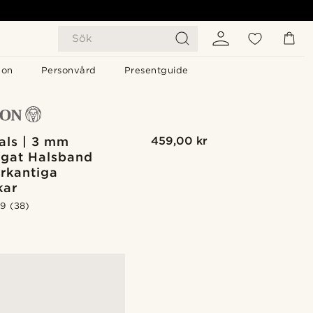
Sök
gon
Personvård
Presentguide
als | 3 mm
459,00 kr
rgat Halsband
rkantiga
kar
.9
(38)
G