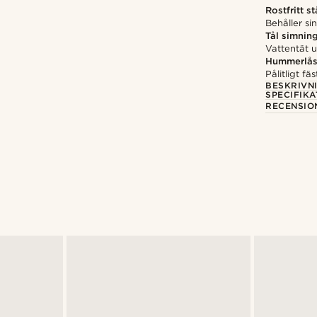
Rostfritt st
Behåller si
Tål simnin
Vattentät 
Hummerlå
Pålitligt f
BESKRIVN
SPECIFIKA
RECENSIO