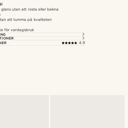
ål
n glans utan att rosta eller bekna
g
utan att tumma på kvaliteten
s
äste för vardagsbruk
ING
TIONER
NER
4.9