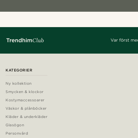
Var först me
KATEGORIER
Ny kollektion
Smycken & klockor
Kostymaccessoarer
Väskor & plånböcker
Kläder & underkläder
Glasögon
Personvård