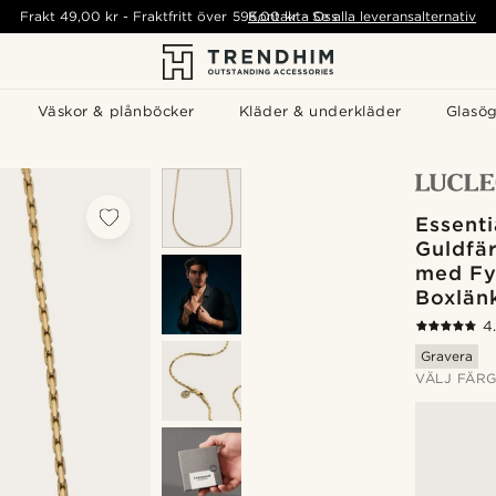
Frakt
49,00 kr
-
Fraktfritt över
595,00 kr
Kontakta Oss
-
Se alla leveransalternativ
Väskor & plånböcker
Kläder & underkläder
Glasö
Essenti
Guldfä
med Fy
Boxlän
4
Gravera
VÄLJ FÄR