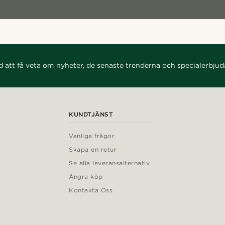
d att få veta om nyheter, de senaste trenderna och specialerbju
KUNDTJÄNST
Vanliga frågor
Skapa en retur
Se alla leveransalternativ
Ångra köp
Kontakta Oss