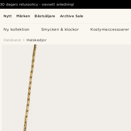
30 dagars returpolicy - oavsett anledning!
Nytt
Märken
Bästsäljare
Archive Sale
Ny kollektion
Smycken & klockor
Kostymaccessoarer
Halsband
Halskedjor