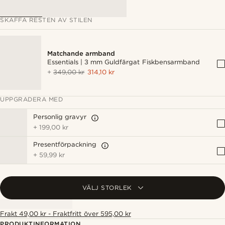
SKAFFA RESTEN AV STILEN
Matchande armband
Essentials | 3 mm Guldfärgat Fiskbensarmband
+
349,00 kr
314,10 kr
UPPGRADERA MED
Personlig gravyr
+
199,00 kr
Presentförpackning
+
59,99 kr
VÄLJ STORLEK
Frakt 49,00 kr - Fraktfritt över 595,00 kr
PRODUKTINFORMATION