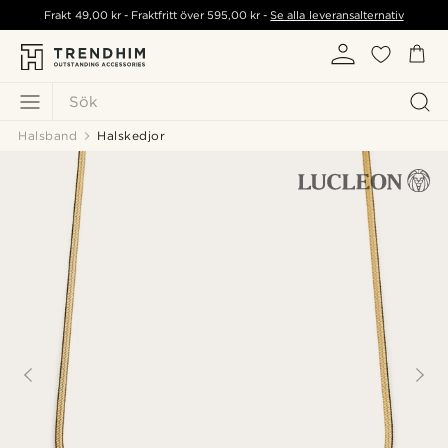
Frakt
49,00 kr
- Fraktfritt över
595,00 kr
-
Se alla leveransalternativ
Sök
Halsband
Halskedjor