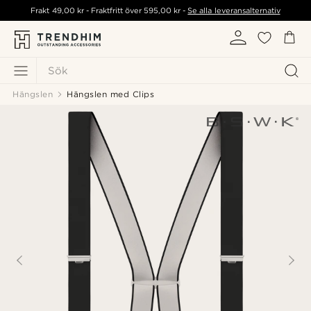
Frakt
49,00 kr
- Fraktfritt över
595,00 kr
-
Se alla leveransalternativ
Sök
Hängslen
Hängslen med Clips