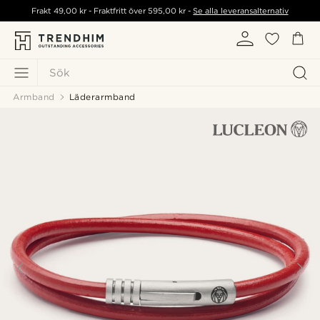
Frakt
49,00 kr
- Fraktfritt över
595,00 kr
-
Se alla leveransalternativ
Sök
Armband
Läderarmband