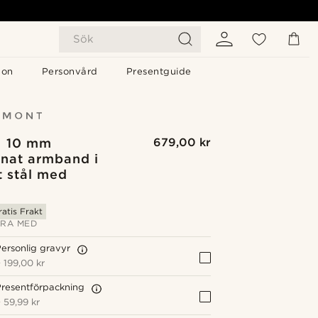
Sök
gon
Personvård
Presentguide
 | 10 mm
679,00 kr
onat armband i
tt stål med
ratis Frakt
RA MED
ersonlig gravyr
+
199,00 kr
resentförpackning
+
59,99 kr