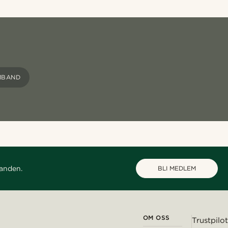
MBAND
danden.
BLI MEDLEM
OM OSS
Trustpilot