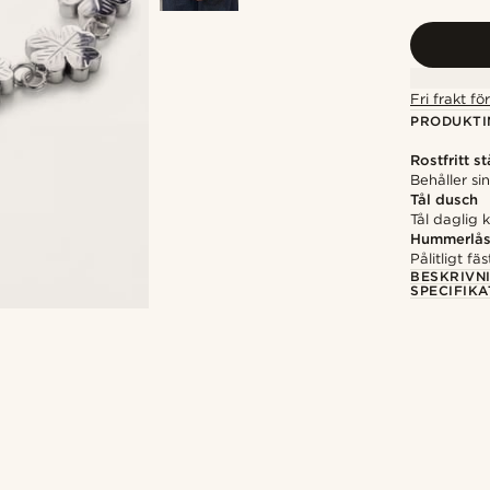
Fri frakt f
PRODUKTI
Rostfritt st
Behåller si
Tål dusch
Tål daglig
Hummerlå
Pålitligt f
BESKRIVN
SPECIFIKA
Shoppa looken
@daniigarciia01