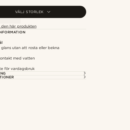
VÄLJ STORLEK
ör den här produkten
NFORMATION
ål
n glans utan att rosta eller bekna
 kontakt med vatten
s
äste för vardagsbruk
ING
TIONER
Shoppa looken
@_pedropinto25