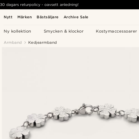
30 dagars returpolicy - oavsett anledning!
Nytt
Märken
Bästsäljare
Archive Sale
Ny kollektion
Smycken & klockor
Kostymaccessoarer
Armband
Kedjearmband