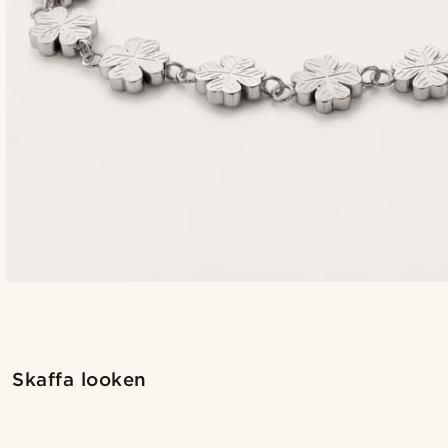
Shoppa looken
Skaffa looken
@kasperkiirk