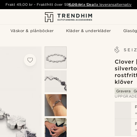
Frakt
49,00 kr
-
Fraktfritt över
595,00 kr
Kontakta Oss
-
Se alla leveransalternativ
Väskor & plånböcker
Kläder & underkläder
Glasö
Clover
silvert
rostfri
klöver
Gravera
G
UPPGRADE
P
P