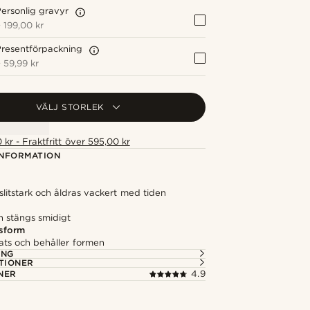
ersonlig gravyr
+
199,00 kr
resentförpackning
+
59,99 kr
VÄLJ STORLEK
 kr - Fraktfritt över 595,00 kr
NFORMATION
slitstark och åldras vackert med tiden
 stängs smidigt
sform
lats och behåller formen
ING
TIONER
NER
4.9