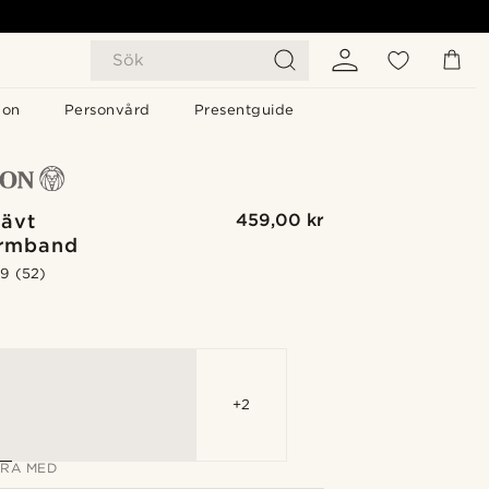
Sök
gon
Personvård
Presentguide
Vävt
459,00 kr
rmband
.9
(52)
G
+2
RA MED