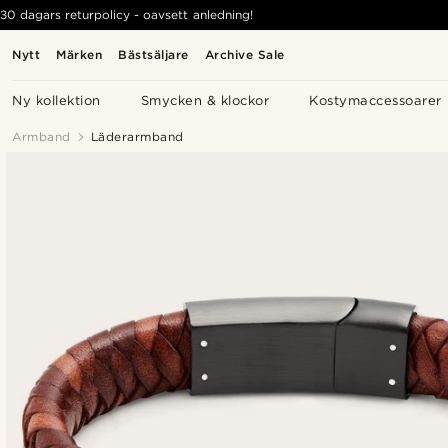
30 dagars returpolicy - oavsett anledning!
Nytt
Märken
Bästsäljare
Archive Sale
Ny kollektion
Smycken & klockor
Kostymaccessoarer
Armband
Läderarmband