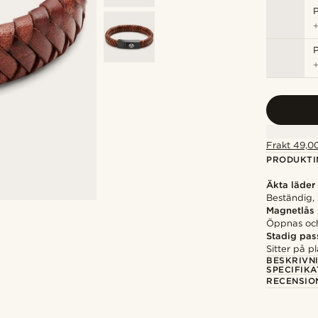
P
P
Frakt 49,00
PRODUKTI
Äkta läder
Beständig, 
Magnetlås
Öppnas och
Stadig pas
Sitter på p
BESKRIVN
SPECIFIKA
RECENSIO