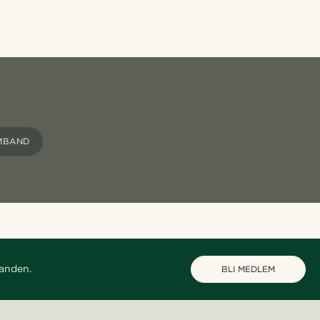
MBAND
danden.
BLI MEDLEM