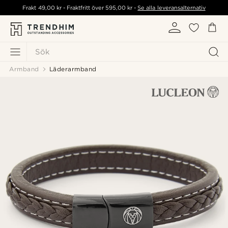
Frakt
49,00 kr
- Fraktfritt över
595,00 kr
-
Se alla leveransalternativ
Sök
Armband
Läderarmband