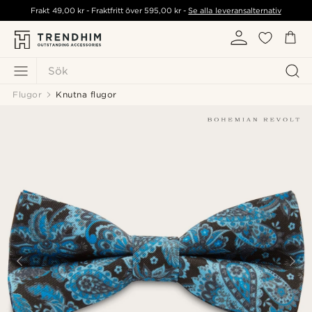
Frakt
49,00 kr
- Fraktfritt över
595,00 kr
-
Se alla leveransalternativ
Sök
Flugor
Knutna flugor