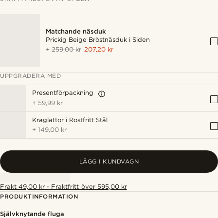
Matchande näsduk
Prickig Beige Bröstnäsduk i Siden
+
259,00 kr
207,20 kr
UPPGRADERA MED
Presentförpackning
+
59,99 kr
Kraglattor i Rostfritt Stål
+
149,00 kr
LÄGG I KUNDVAGN
Frakt 49,00 kr - Fraktfritt över 595,00 kr
PRODUKTINFORMATION
Självknytande fluga