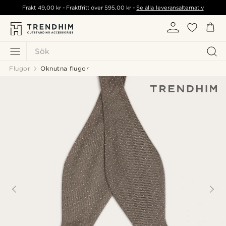
Frakt
49,00 kr
- Fraktfritt över
595,00 kr
-
Se alla leveransalternativ
Sök
Flugor
Oknutna flugor