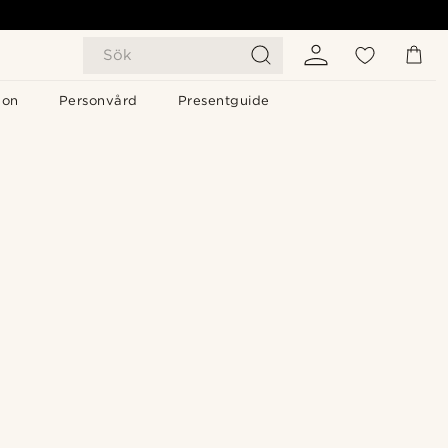
Sök
gon
Personvård
Presentguide