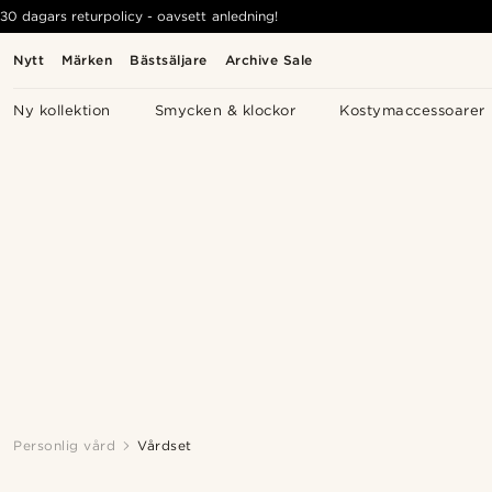
30 dagars returpolicy - oavsett anledning!
Nytt
Märken
Bästsäljare
Archive Sale
Ny kollektion
Smycken & klockor
Kostymaccessoarer
Personlig vård
Vårdset