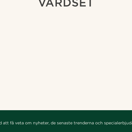
VÅRDSET
d att få veta om nyheter, de senaste trenderna och specialerbju