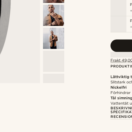
P
P
Frakt 49,00
PRODUKTI
Lättviktig 
Slitstark oc
Nickelfri
Förhindrar i
Tål simnin
Vattentät 
BESKRIVN
SPECIFIKA
RECENSIO