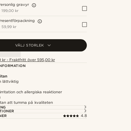
ersonlig gravyr
+
199,00 kr
resentförpackning
+
59,99 kr
VÄLJ STORLEK
 kr - Fraktfritt över 595,00 kr
NFORMATION
titan
h lättviktig
rritation och allergiska reaktioner
g
utan att tumma på kvaliteten
ING
TIONER
NER
4.8