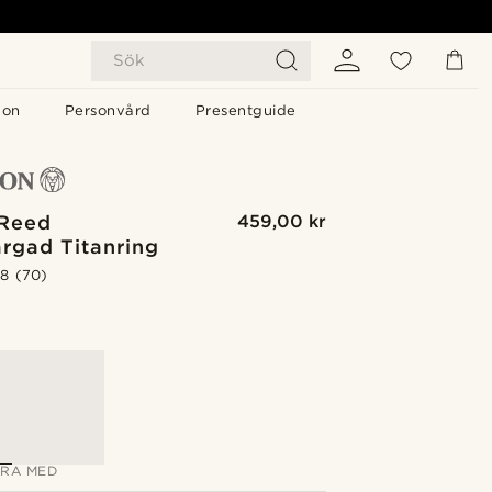
Sök
gon
Personvård
Presentguide
Reed
459,00 kr
ärgad Titanring
.8
(70)
G
RA MED