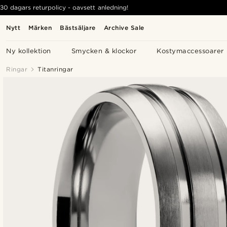
30 dagars returpolicy - oavsett anledning!
Nytt
Märken
Bästsäljare
Archive Sale
Ny kollektion
Smycken & klockor
Kostymaccessoarer
Ringar
Titanringar