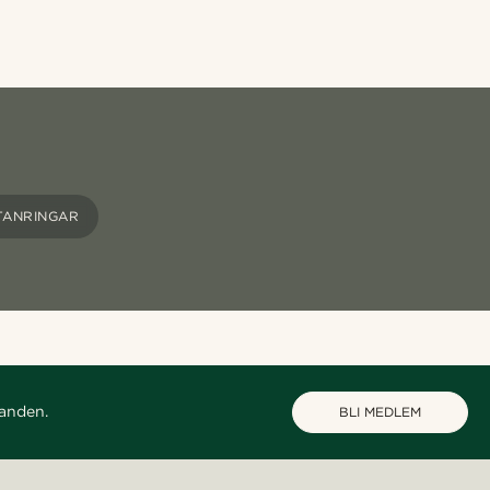
TANRINGAR
danden.
BLI MEDLEM