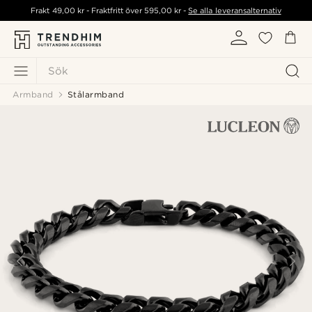
Frakt
49,00 kr
- Fraktfritt över
595,00 kr
-
Se alla leveransalternativ
Sök
Armband
Stålarmband