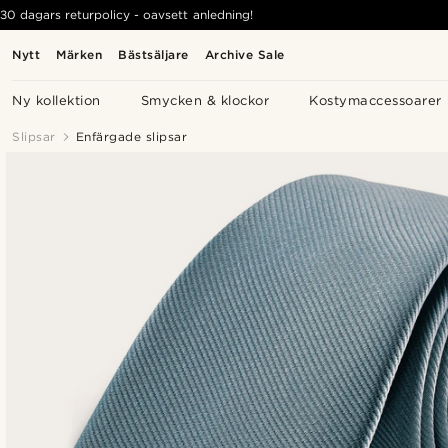
30 dagars returpolicy - oavsett anledning!
Nytt
Märken
Bästsäljare
Archive Sale
Ny kollektion
Smycken & klockor
Kostymaccessoarer
Slipsar
Enfärgade slipsar