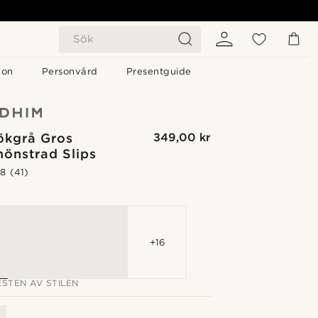
Sök
gon
Personvård
Presentguide
ökgrå Gros
349,00 kr
mönstrad Slips
.8
(41)
G
+16
STEN AV STILEN