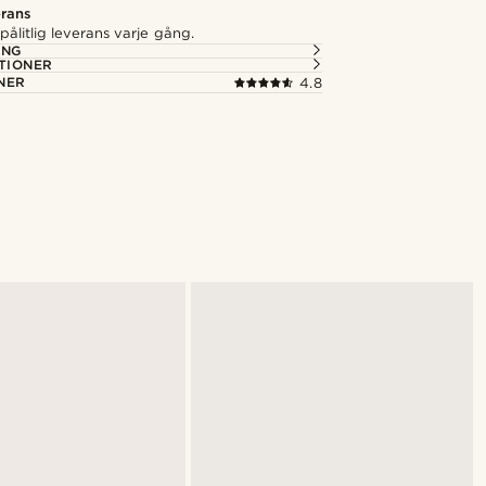
rans
ålitlig leverans varje gång.
ING
TIONER
NER
4.8