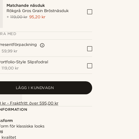
Matchande näsduk
Rökgrå Gros Grain Bröstnäsduk
+
119,00 kr
95,20 kr
RA MED
resentförpackning
+
59,99 kr
ortfolio-Style Slipsfodral
+
119,00 kr
LÄGG I KUNDVAGN
 kr - Fraktfritt över 595,00 kr
NFORMATION
ssform
form för klassiska looks
ti
kvalitet