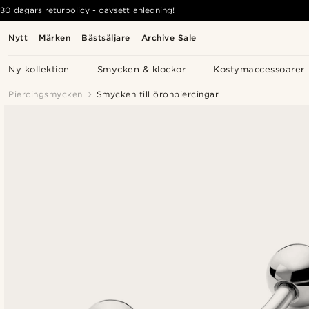
30 dagars returpolicy - oavsett anledning!
Nytt
Märken
Bästsäljare
Archive Sale
Ny kollektion
Smycken & klockor
Kostymaccessoarer
Piercingsmycken
Smycken till öronpiercingar