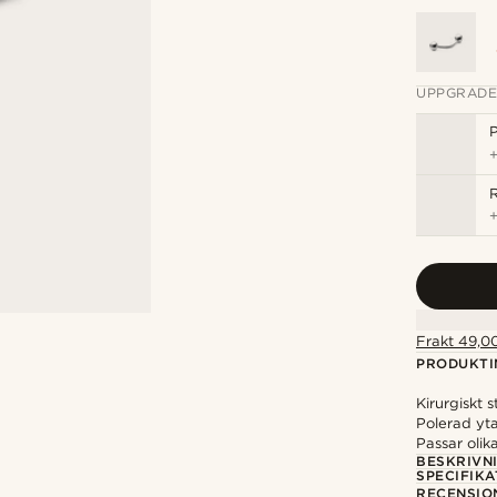
UPPGRADE
P
Frakt 49,00
PRODUKTI
Kirurgiskt s
Polerad yt
Passar olik
BESKRIVN
SPECIFIKA
RECENSIO