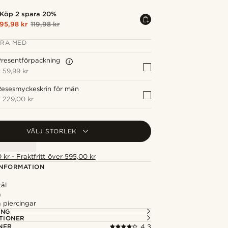
Köp 2 spara 20%
95,98 kr
119,98 kr
RA MED
resentförpackning
+
59,99 kr
Resesmyckeskrin för män
+
229,00 kr
VÄLJ STORLEK
 kr - Fraktfritt över 595,00 kr
NFORMATION
tål
a
a piercingar
ING
TIONER
NER
4.3