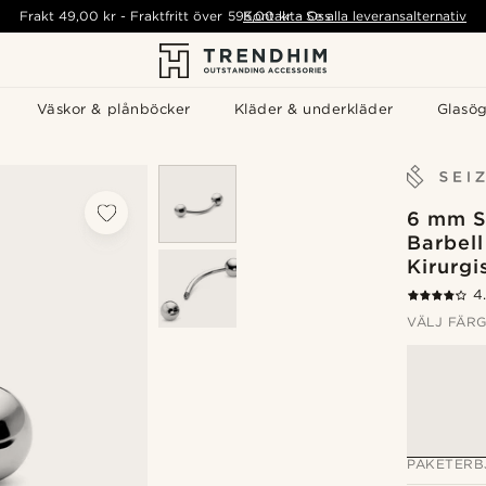
Frakt
49,00 kr
-
Fraktfritt över
595,00 kr
Kontakta Oss
-
Se alla leveransalternativ
Väskor & plånböcker
Kläder & underkläder
Glasö
6 mm S
Barbell
Kirurgi
4
VÄLJ FÄR
PAKETERB