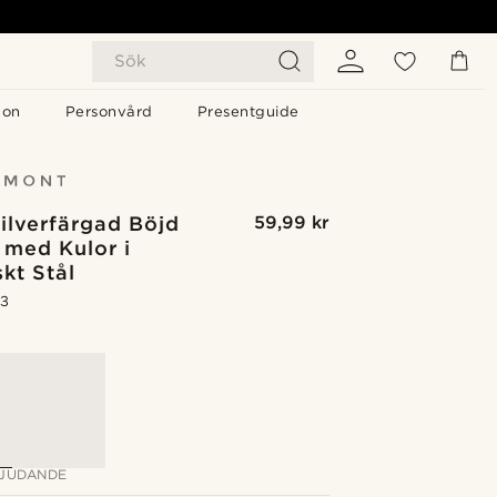
Sök
gon
Personvård
Presentguide
ilverfärgad Böjd
59,99 kr
 med Kulor i
skt Stål
.3
G
JUDANDE