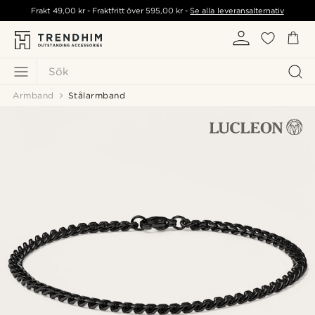
Frakt
49,00 kr
- Fraktfritt över
595,00 kr
-
Se alla leveransalternativ
Sök
Armband
Stålarmband