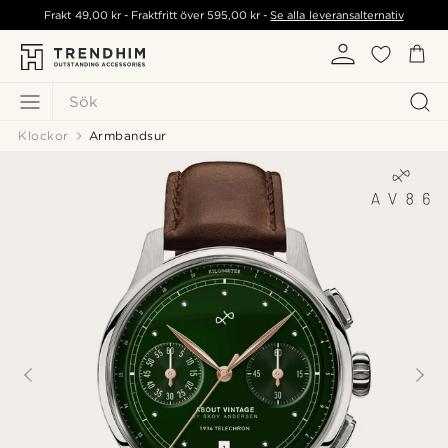
Frakt
49,00 kr
- Fraktfritt över
595,00 kr
-
Se alla leveransalternativ
Sök
Klockor
Armbandsur