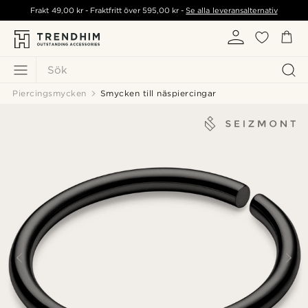
Frakt
49,00 kr
- Fraktfritt över
595,00 kr
-
Se alla leveransalternativ
Sök
Piercingsmycken
Smycken till näspiercingar