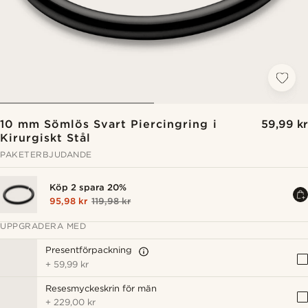
10 mm Sömlös Svart Piercingring i
59,99 kr
Kirurgiskt Stål
PAKETERBJUDANDE
Köp 2 spara 20%
95,98 kr
119,98 kr
UPPGRADERA MED
Presentförpackning
+
59,99 kr
Resesmyckeskrin för män
+
229,00 kr