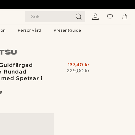
Sök
gon
Personvård
Presentguide
Guldfärgad
137,40 kr
229,00 kr
o Rundad
 med Spetsar i
.5
G