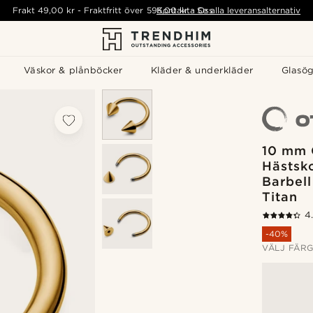
Frakt
49,00 kr
-
Fraktfritt över
595,00 kr
Kontakta Oss
-
Se alla leveransalternativ
Väskor & plånböcker
Kläder & underkläder
Glasö
10 mm 
Hästsk
Barbell
Titan
4
-40%
VÄLJ FÄR