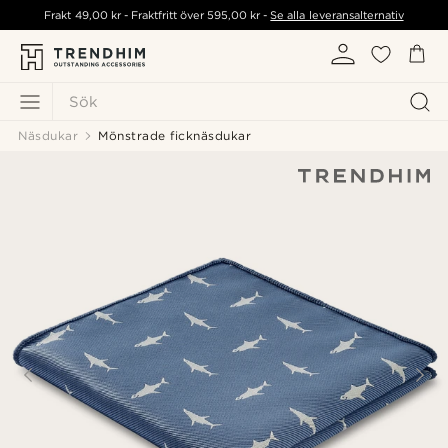
Frakt
49,00 kr
- Fraktfritt över
595,00 kr
-
Se alla leveransalternativ
Sök
Näsdukar
Mönstrade ficknäsdukar