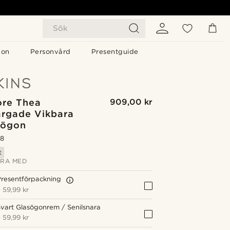
Sök
gon
Personvård
Presentguide
re Thea
909,00 kr
ärgade Vikbara
sögon
.8
t
RA MED
resentförpackning
+
59,99 kr
vart Glasögonrem / Senilsnara
+
59,99 kr