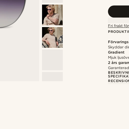
Fri frakt f
PRODUKTI
Förvarings
Skyddar di
Gradient
Mjuk ljusöv
2 års garan
Garanterad 
BESKRIVN
SPECIFIKA
RECENSIO