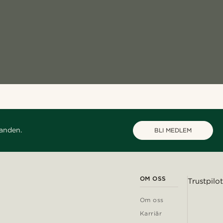
danden.
BLI MEDLEM
OM OSS
Trustpilot
Om oss
Karriär