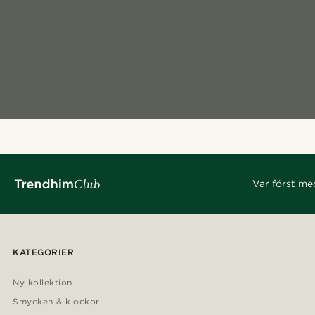
Var först me
KATEGORIER
Ny kollektion
Smycken & klockor