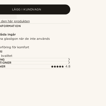
LÄGG I KUNDVAGN
ör den här produkten
NFORMATION
låda ingår
na glasögon när de inte används
erföring för komfort
ti
kvalitet
ING
TIONER
NER
4.8