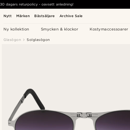
30 dagars returpolicy - oavsett anledning!
Nytt
Märken
Bästsäljare
Archive Sale
Ny kollektion
Smycken & klockor
Kostymaccessoarer
Glasögon
Solglasögon