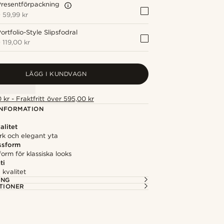
resentförpackning
+
59,99 kr
ortfolio-Style Slipsfodral
+
119,00 kr
LÄGG I KUNDVAGN
 kr - Fraktfritt över 595,00 kr
NFORMATION
litet
tark och elegant yta
ssform
form för klassiska looks
ti
kvalitet
ING
TIONER