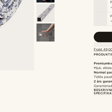
P
P
Frakt 49,00
PRODUKTI
Premiumkva
Mjuk, slits
Normal pa
Tidlös pass
2 års garan
Garanterad 
BESKRIVN
SPECIFIKA