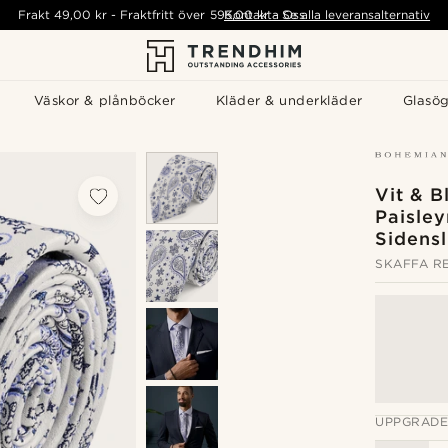
Frakt
49,00 kr
-
Fraktfritt över
595,00 kr
Kontakta Oss
-
Se alla leveransalternativ
Väskor & plånböcker
Kläder & underkläder
Glasö
Vit & B
Paisle
Sidensl
SKAFFA RE
UPPGRADE