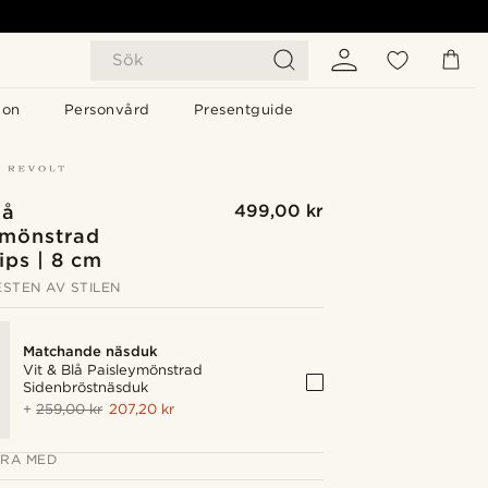
Sök
gon
Personvård
Presentguide
lå
499,00 kr
ymönstrad
ips | 8 cm
STEN AV STILEN
Matchande näsduk
Vit & Blå Paisleymönstrad
Sidenbröstnäsduk
+
259,00 kr
207,20 kr
RA MED