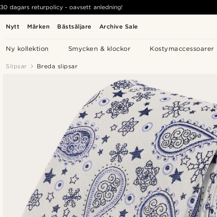
30 dagars returpolicy - oavsett anledning!
Nytt
Märken
Bästsäljare
Archive Sale
Ny kollektion
Smycken & klockor
Kostymaccessoarer
Slipsar
Breda slipsar