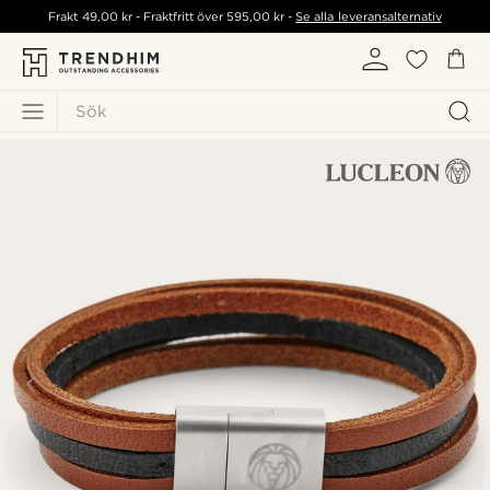
Frakt
49,00 kr
- Fraktfritt över
595,00 kr
-
Se alla leveransalternativ
Sök